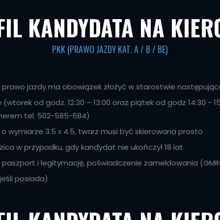
FIL KANDYDATA NA KIER
PKK (PRAWO JAZDY KAT. A / B / BE)
o prawo jazdy ma obowiązek złożyć w starostwie następują
e (wtorek od godz. 12:30 – 13:00 oraz piątek od godz 14:30 - 
erem tel. 502-585-684)
 o wymiarze 3.5 x 4.5, twarz musi być skierowana prosto
ica w przypadku, gdy kandydat nie ukończył 18 lat
 paszport i legitymację, poświadczenie zameldowania (GMI
jeśli posiada)