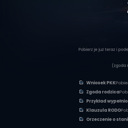
Pobierz je już teraz i 
(zgoda 
Wniosek PKK
Pobie
Zgoda rodzica
Pob
Przykład wypełni
Klauzula RODO
Pob
Orzeczenie o stan