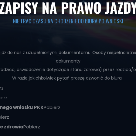
ZAPISY NA PRAWO JAZD
NIE TRAĆ CZASU NA CHODZENIE DO BIURA PO WNIOSKI
podejdź do nas z uzupełnionymi dokumentami. Osoby niepełnolet
dokumenty
rodzica, oświadczenie dotyczące stanu zdrowia) przez rodzica/o
W razie jakichkolwiek pytań proszę dzwonić do biura.
rz
ierz
onego wniosku PKK
Pobierz
ierz
ie zdrowia
Pobierz