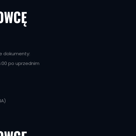
OWCĘ
ce dokumenty:
15:00 po uprzednim
NA)