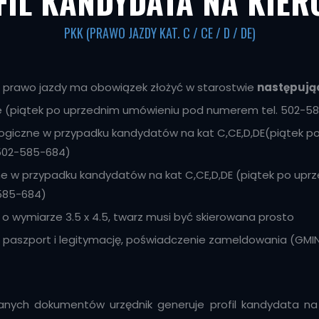
FIL KANDYDATA NA KIER
PKK (PRAWO JAZDY KAT. C / CE / D / DE)
o prawo jazdy ma obowiązek złożyć w starostwie
następują
ie (piątek po uprzednim umówieniu pod numerem tel. 502-5
ogiczne w przypadku kandydatów na kat C,CE,D,DE(piątek 
502-585-684)
ne w przypadku kandydatów na kat C,CE,D,DE (piątek po up
585-684)
 o wymiarze 3.5 x 4.5, twarz musi być skierowana prosto
 paszport i legitymację, poświadczenie zameldowania (GMI
ych dokumentów urzędnik generuje profil kandydata na 