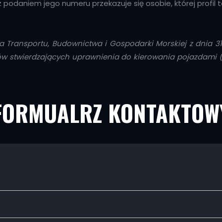
 podaniem jego numeru przekazuje się osobie, której profil 
a Transportu, Budownictwa i Gospodarki Morskiej z dnia 31 
twierdzających uprawnienia do kierowania pojazdami (Dz. 
FORMUALRZ KONTAKTOW