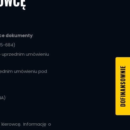
OWCĘ
ce dokumenty
:
85-684)
po uprzednim umówieniu
DOFINANSOWNIE
rzednim umówieniu pod
NA)
kierowcę. Informację o